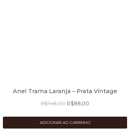
Anel Trama Laranja – Prata Vintage
O
O
R$
148,00
R$
88,00
preço
preço
original
atual
ADICIONAR AO CARRINHO
era:
é: