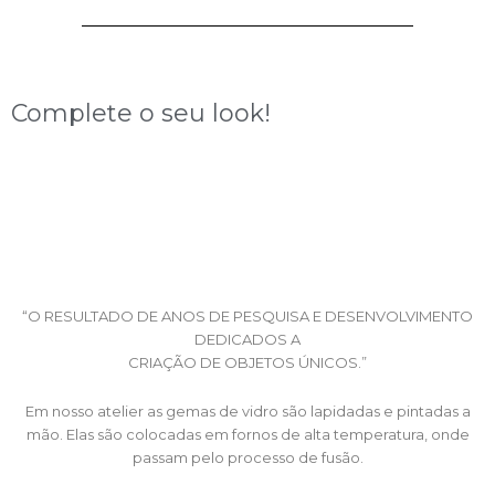
R$148,00.
R$88,00.
Complete o seu look!
“O RESULTADO DE ANOS DE PESQUISA E DESENVOLVIMENTO
DEDICADOS A
CRIAÇÃO DE OBJETOS ÚNICOS.”
Em nosso atelier as gemas de vidro são lapidadas e pintadas a
mão. Elas são colocadas em fornos de alta temperatura, onde
passam pelo processo de fusão.