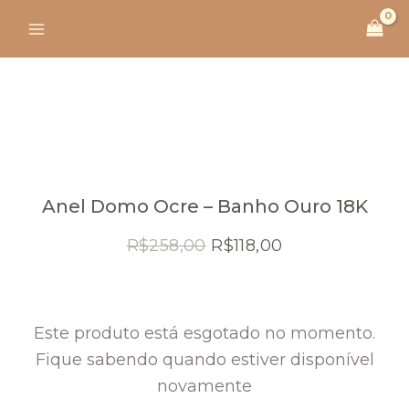
Ir
para
o
conteúdo
Anel Domo Ocre – Banho Ouro 18K
O
O
R$
258,00
R$
118,00
preço
preço
original
atual
era:
é:
Este produto está esgotado no momento.
R$258,00.
R$118,00.
Fique sabendo quando estiver disponível
novamente