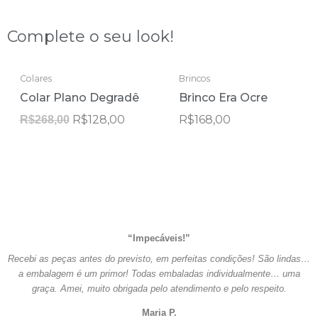
Complete o seu look!
ESGOTADO
ESGOTADO
O
O
Colares
Brincos
preço
preço
Colar Plano Degradê
Brinco Era Ocre
original
atual
era:
é:
R$
128,00
R$
168,00
R$
268,00
R$268,00.
R$128,00.
“Impecáveis!”
Recebi as peças antes do previsto, em perfeitas condições! São lindas…
a embalagem é um primor! Todas embaladas individualmente… uma
graça. Amei, muito obrigada pelo atendimento e pelo respeito.
Maria P.