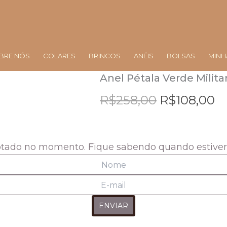
BRE NÓS
COLARES
BRINCOS
ANÉIS
BOLSAS
MINH
Anel Pétala Verde Milita
O
O
R$
258,00
preço
R$
108,00
p
original
at
era:
é:
otado no momento. Fique sabendo quando estive
R$258,00.
R