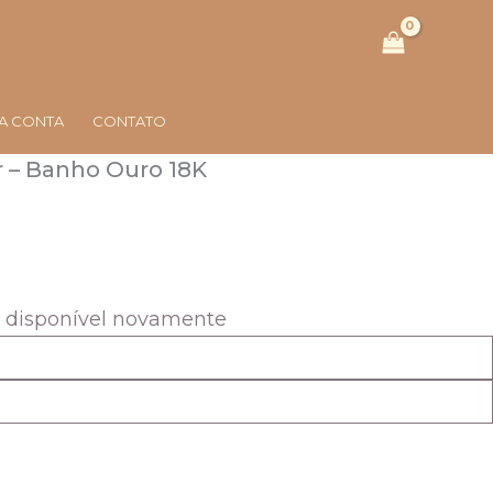
A CONTA
CONTATO
r – Banho Ouro 18K
reço
ual
r disponível novamente
$108,00.