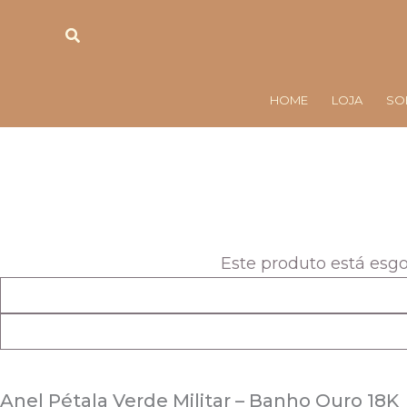
Ir
Pesquisar
para
o
conteúdo
HOME
LOJA
SO
O
O
preço
preço
original
atual
era:
é:
Este produto está esg
R$258,00.
R$108,00.
Anel Pétala Verde Militar – Banho Ouro 18K