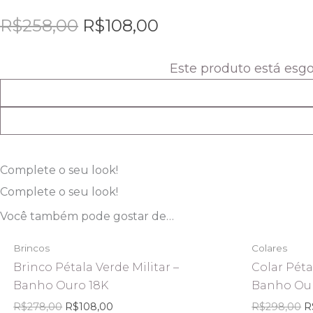
R$
258,00
R$
108,00
Este produto está esg
Complete o seu look!
Complete o seu look!
ESGOTADO
Você também pode gostar de…
O
O
O
Brincos
Colares
preço
preço
p
original
atual
or
Brinco Pétala Verde Militar –
Colar Péta
era:
é:
er
Banho Ouro 18K
Banho Our
R$278,00.
R$108,00.
R
R$
278,00
R$
108,00
R$
298,00
R