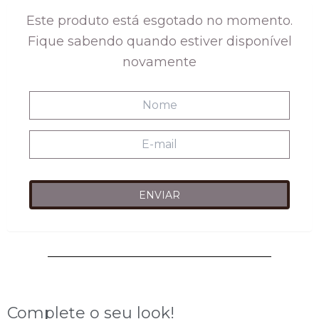
era:
é:
Este produto está esgotado no momento.
R$218,00.
R$98,00.
Fique sabendo quando estiver disponível
novamente
Complete o seu look!
ESGOTADO
ESGOTADO