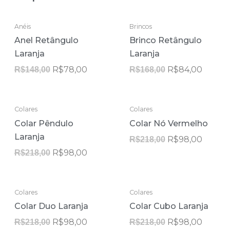
O
O
O
O
Anéis
Brincos
preço
preço
preço
preço
Anel Retângulo
Brinco Retângulo
original
atual
original
atual
era:
é:
era:
é:
Laranja
Laranja
R$148,00.
R$78,00.
R$168,00.
R$84,0
R$
78,00
R$
84,00
R$
148,00
R$
168,00
ESGOTADO
ESGOTADO
O
O
O
O
Colares
Colares
preço
preço
preço
preço
Colar Pêndulo
Colar Nó Vermelho
original
atual
original
atual
era:
é:
era:
é:
Laranja
R$
98,00
R$
218,00
R$218,00.
R$98,00.
R$218,00.
R$98,0
R$
98,00
R$
218,00
ESGOTADO
ESGOTADO
O
O
O
O
Colares
Colares
preço
preço
preço
preço
Colar Duo Laranja
Colar Cubo Laranja
original
atual
original
atual
era:
é:
era:
é:
R$
98,00
R$
98,00
R$
218,00
R$
218,00
R$218,00.
R$98,00.
R$218,00.
R$98,0