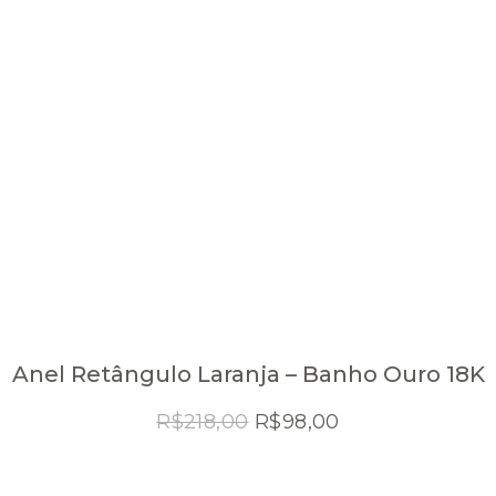
Anel Retângulo Laranja – Banho Ouro 18K
O
O
R$
218,00
R$
98,00
preço
preço
original
atual