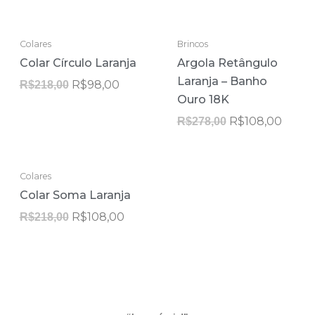
ESGOTADO
ESGOTADO
O
O
O
O
Colares
Brincos
preço
preço
preço
preço
Colar Círculo Laranja
Argola Retângulo
original
atual
original
atual
era:
é:
era:
é:
Laranja – Banho
R$
98,00
R$
218,00
R$218,00.
R$98,00.
R$278,00.
R$108
Ouro 18K
R$
108,00
R$
278,00
O
O
Colares
preço
preço
Colar Soma Laranja
original
atual
era:
é:
R$
108,00
R$
218,00
R$218,00.
R$108,00.