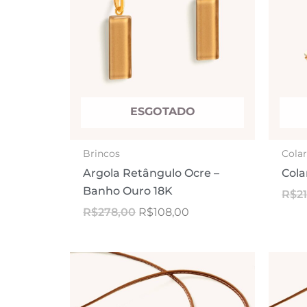
ESGOTADO
Brincos
Cola
Argola Retângulo Ocre –
Cola
Banho Ouro 18K
R$
2
R$
278,00
R$
108,00
O
O
preço
preço
original
atual
era:
é: