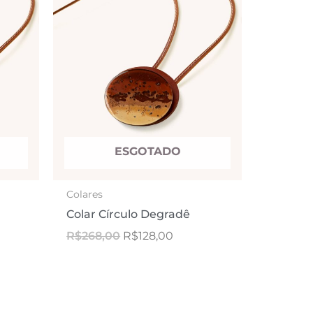
,00.
R$268,00.
R$128,00.
ESGOTADO
Colares
Colar Círculo Degradê
R$
268,00
R$
128,00