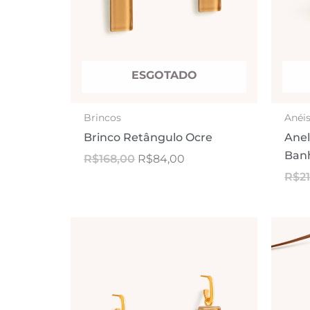
ESGOTADO
Brincos
Anéi
Brinco Retângulo Ocre
Anel
Ban
R$
168,00
R$
84,00
R$
2
O
O
preço
preço
original
atual
era:
é:
R$278,00.
R$108,00.