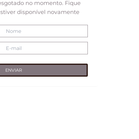
 esgotado no momento. Fique
:
tiver disponível novamente
.
R$78,00.