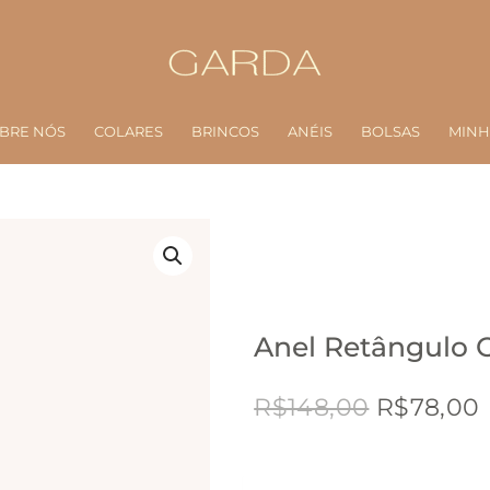
BRE NÓS
COLARES
BRINCOS
ANÉIS
BOLSAS
MINH
Anel Retângulo 
O
R$
148,00
R$
78,00
preço
original