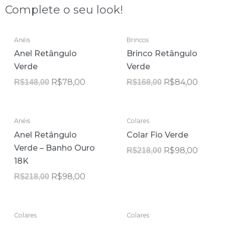
Complete o seu look!
ESGOTADO
ESGOTADO
O
O
O
O
Anéis
Brincos
preço
preço
preço
preço
Anel Retângulo
Brinco Retângulo
original
atual
original
atual
era:
é:
era:
é:
Verde
Verde
R$148,00.
R$78,00.
R$168,00.
R$84,0
R$
78,00
R$
84,00
R$
148,00
R$
168,00
ESGOTADO
ESGOTADO
O
O
O
O
Anéis
Colares
preço
preço
preço
preço
Anel Retângulo
Colar Fio Verde
original
atual
original
atual
era:
é:
era:
é:
Verde – Banho Ouro
R$
98,00
R$
218,00
R$218,00.
R$98,00.
R$218,00.
R$98,0
18K
R$
98,00
R$
218,00
ESGOTADO
ESGOTADO
O
O
O
O
Colares
Colares
preço
preço
preço
preço