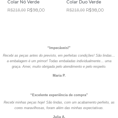
Colar Nó Verde
Colar Duo Verde
original
atual
original
atual
era:
é:
era:
é:
R$
98,00
R$
98,00
R$
218,00
R$
218,00
R$218,00.
R$98,00.
R$218,00.
R$98,0
“Impecáveis!”
Recebi as peças antes do previsto, em perfeitas condições! São lindas…
a embalagem é um primor! Todas embaladas individualmente… uma
graça. Amei, muito obrigada pelo atendimento e pelo respeito.
Maria P.
“Excelente experiência de compra”
Recebi minhas peças hoje! São lindas, com um acabamento perfeito, as
cores maravilhosas, foram além das minhas expectativas.
Julia A.