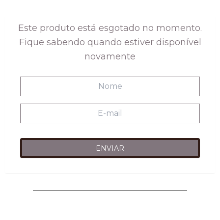
original
atual
era:
é:
Este produto está esgotado no momento.
R$278,00.
R$108,00.
Fique sabendo quando estiver disponível
novamente