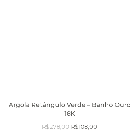
Argola Retângulo Verde – Banho Ouro
18K
O
O
R$
278,00
R$
108,00
preço
preço