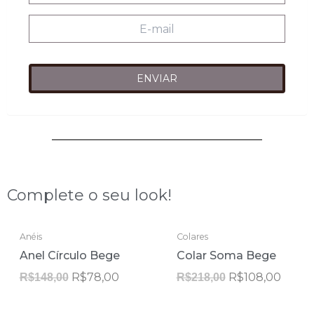
Complete o seu look!
ESGOTADO
ESGOTADO
O
O
O
O
Anéis
Colares
preço
preço
preço
preço
Anel Círculo Bege
Colar Soma Bege
original
atual
original
atual
era:
é:
era:
é:
R$
78,00
R$
108,00
R$
148,00
R$
218,00
R$148,00.
R$78,00.
R$218,00.
R$108
ESGOTADO
ESGOTADO