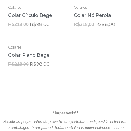
O
O
O
O
Colares
Colares
preço
preço
preço
preço
Colar Círculo Bege
Colar Nó Pérola
original
atual
original
atual
era:
é:
era:
é:
R$
98,00
R$
98,00
R$
218,00
R$
218,00
R$218,00.
R$98,00.
R$218,00.
R$98,0
O
O
Colares
preço
preço
Colar Plano Bege
original
atual
era:
é:
R$
98,00
R$
218,00
R$218,00.
R$98,00.
“Impecáveis!”
Recebi as peças antes do previsto, em perfeitas condições! São lindas…
a embalagem é um primor! Todas embaladas individualmente… uma