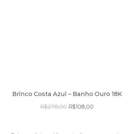
Brinco Costa Azul – Banho Ouro 18K
O
O
R$
278,00
R$
108,00
preço
preço
original
atual
era:
é: