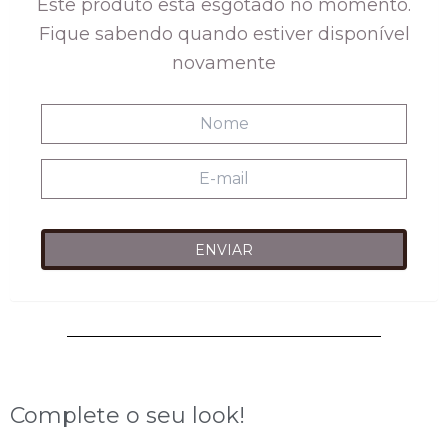
Este produto está esgotado no momento.
R$278,00.
R$108,00.
Fique sabendo quando estiver disponível
novamente
Complete o seu look!