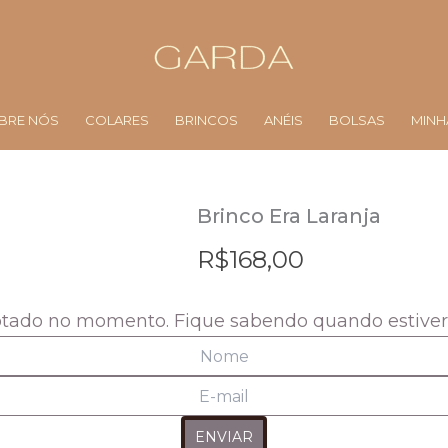
BRE NÓS
COLARES
BRINCOS
ANÉIS
BOLSAS
MINH
Brinco Era Laranja
R$
168,00
otado no momento. Fique sabendo quando estive