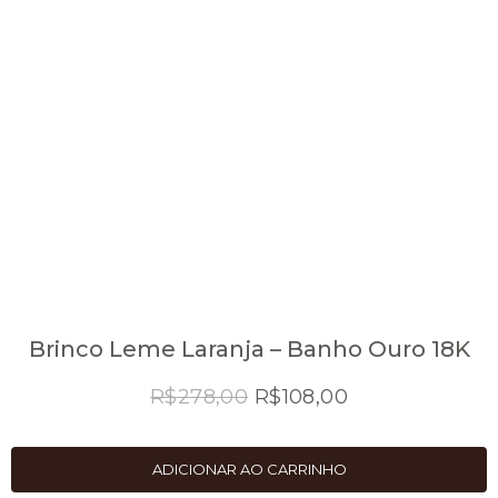
Brinco Leme Laranja – Banho Ouro 18K
O
O
R$
278,00
R$
108,00
preço
preço
original
atual
ADICIONAR AO CARRINHO
era:
é: