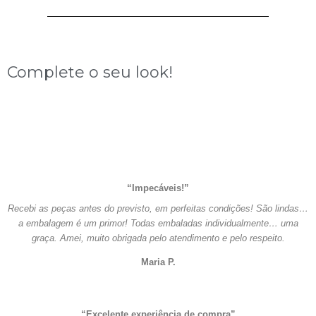
R$278,00.
R$108,00.
Complete o seu look!
“Impecáveis!”
Recebi as peças antes do previsto, em perfeitas condições! São lindas…
a embalagem é um primor! Todas embaladas individualmente… uma
graça. Amei, muito obrigada pelo atendimento e pelo respeito.
Maria P.
“Excelente experiência de compra”