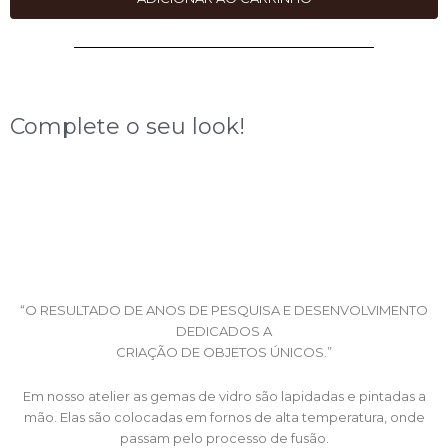
era:
é:
R$148,00.
R$89,00.
Complete o seu look!
“O RESULTADO DE ANOS DE PESQUISA E DESENVOLVIMENTO
DEDICADOS A
CRIAÇÃO DE OBJETOS ÚNICOS.”
Em nosso atelier as gemas de vidro são lapidadas e pintadas a
mão. Elas são colocadas em fornos de alta temperatura, onde
passam pelo processo de fusão.