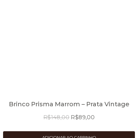
Brinco Prisma Marrom – Prata Vintage
O
O
R$
148,00
R$
89,00
preço
preço
original
atual
ADICIONAR AO CARRINHO