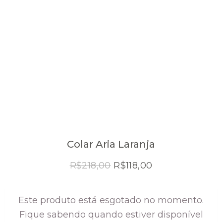
Colar Aria Laranja
O
O
R$
218,00
R$
118,00
preço
preço
original
atual
Este produto está esgotado no momento.
era:
é:
Fique sabendo quando estiver disponível