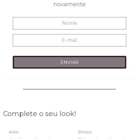
R$218,00.
R$118,00.
novamente
Complete o seu look!
ESGOTADO
ESGOTADO
Anéis
Brincos