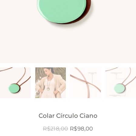
Colar Círculo Ciano
O
O
R$
218,00
R$
98,00