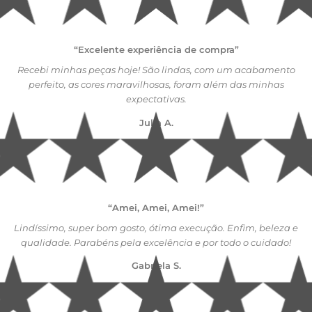
“Excelente experiência de compra”
Recebi minhas peças hoje! São lindas, com um acabamento
perfeito, as cores maravilhosas, foram além das minhas
expectativas.
Julia A.
“Amei, Amei, Amei!”
Lindíssimo, super bom gosto, ótima execução. Enfim, beleza e
qualidade. Parabéns pela excelência e por todo o cuidado!
Gabriela S.