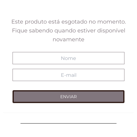
preço
preço
original
atual
era:
é:
Este produto está esgotado no momento.
R$218,00.
R$98,00.
Fique sabendo quando estiver disponível
novamente