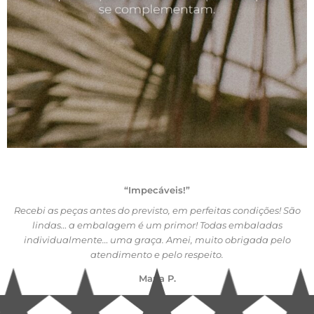
“Impecáveis!”
Recebi as peças antes do previsto, em perfeitas condições! São
lindas… a embalagem é um primor! Todas embaladas
individualmente… uma graça. Amei, muito obrigada pelo
atendimento e pelo respeito.
Maria P.