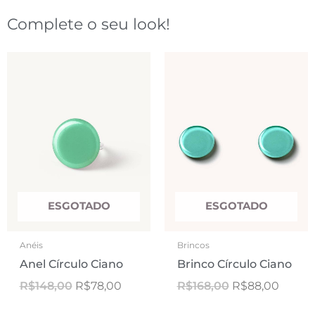
Complete o seu look!
O
O
O
O
preço
preço
preço
preço
original
atual
original
atual
era:
é:
era:
é:
R$148,00.
R$78,00.
R$168,00.
R$88,0
ESGOTADO
ESGOTADO
Anéis
Brincos
Anel Círculo Ciano
Brinco Círculo Ciano
R$
148,00
R$
78,00
R$
168,00
R$
88,00