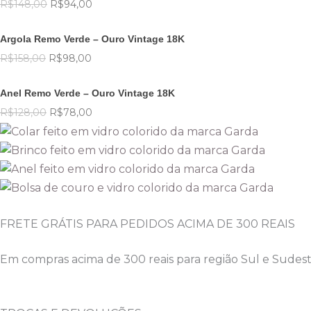
R$
148,00
R$
94,00
era:
é:
O
O
R$148,00.
R$94,00.
preço
preço
Argola Remo Verde – Ouro Vintage 18K
original
atual
R$
158,00
R$
98,00
era:
é:
O
O
R$158,00.
R$98,00.
preço
preço
Anel Remo Verde – Ouro Vintage 18K
original
atual
R$
128,00
R$
78,00
era:
é:
R$128,00.
R$78,00.
FRETE GRÁTIS PARA PEDIDOS ACIMA DE 300 REAIS
Em compras acima de 300 reais para região Sul e Sudeste