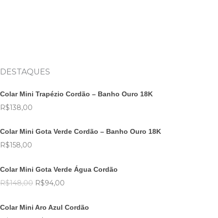
DESTAQUES
Colar Mini Trapézio Cordão – Banho Ouro 18K
R$
138,00
Colar Mini Gota Verde Cordão – Banho Ouro 18K
R$
158,00
O
O
preço
preço
Colar Mini Gota Verde Água Cordão
original
atual
R$
148,00
R$
94,00
era:
é:
O
O
R$148,00.
R$94,00.
preço
preço
Colar Mini Aro Azul Cordão
original
atual