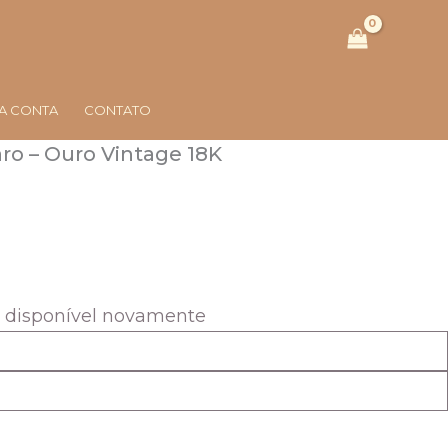
A CONTA
CONTATO
ro – Ouro Vintage 18K
eço
ual
138,00.
r disponível novamente