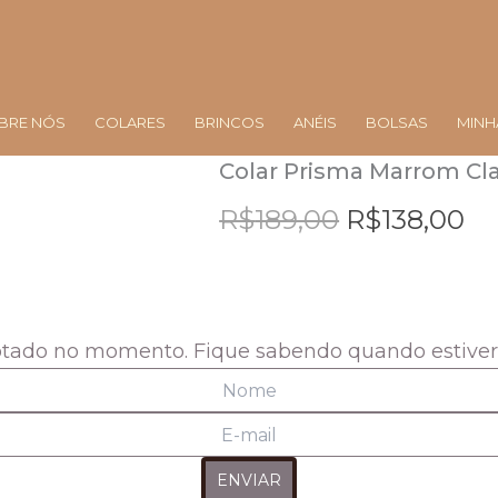
BRE NÓS
COLARES
BRINCOS
ANÉIS
BOLSAS
MINH
Colar Prisma Marrom Cla
O
O
R$
189,00
preço
R$
138,00
pr
original
at
era:
é:
R$189,00.
R$
otado no momento. Fique sabendo quando estive