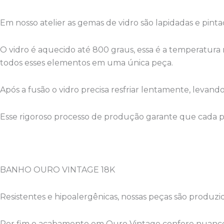
Em nosso atelier as gemas de vidro são lapidadas e pint
O vidro é aquecido até 800 graus, essa é a temperatura
todos esses elementos em uma única peça.
Após a fusão o vidro precisa resfriar lentamente, levand
Esse rigoroso processo de produção garante que cada pe
BANHO OURO VINTAGE 18K
Resistentes e hipoalergênicas, nossas peças são produzi
Por fim o acabamento em Ouro Vintage confere nuances 