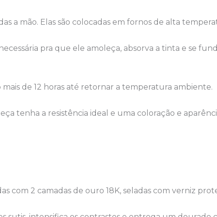
adas a mão. Elas são colocadas em fornos de alta temper
 necessária pra que ele amoleça, absorva a tinta e se 
o mais de 12 horas até retornar a temperatura ambiente.
ça tenha a resistência ideal e uma coloração e aparênci
das com 2 camadas de ouro 18K, seladas com verniz prote
sutis, intensifica os contrastes e entrega um dourado