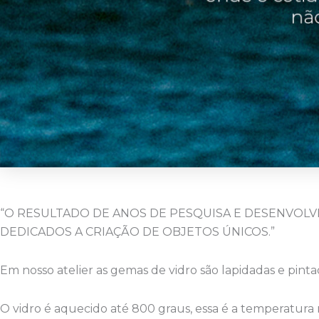
“O RESULTADO DE ANOS DE PESQUISA E DESENVOL
DEDICADOS A CRIAÇÃO DE OBJETOS ÚNICOS.”
Em nosso atelier as gemas de vidro são lapidadas e pint
O vidro é aquecido até 800 graus, essa é a temperatura