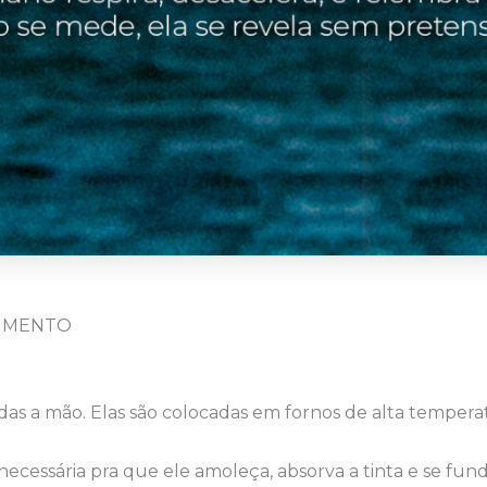
VIMENTO
adas a mão. Elas são colocadas em fornos de alta temper
 necessária pra que ele amoleça, absorva a tinta e se 