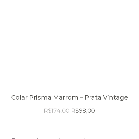
Colar Prisma Marrom – Prata Vintage
O
O
R$
174,00
R$
98,00
preço
preço
original
atual
era:
é: