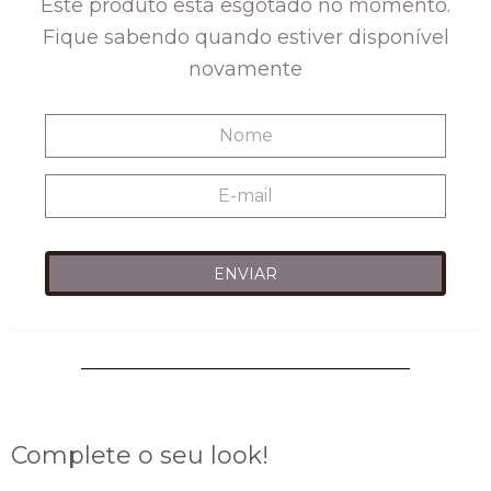
Este produto está esgotado no momento.
R$174,00.
R$98,00.
Fique sabendo quando estiver disponível
novamente
Complete o seu look!