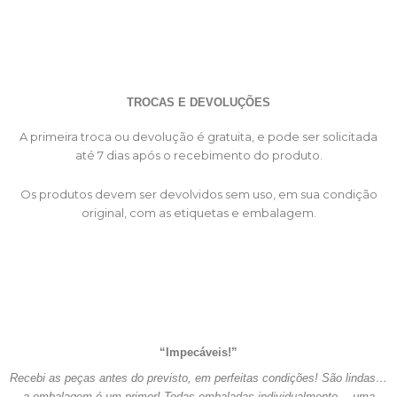
TROCAS E DEVOLUÇÕES
A primeira troca ou devolução é gratuita, e pode ser solicitada
até 7 dias após o recebimento do produto.
Os produtos devem ser devolvidos sem uso, em sua condição
original, com as etiquetas e embalagem.
“Impecáveis!”
Recebi as peças antes do previsto, em perfeitas condições! São lindas…
a embalagem é um primor! Todas embaladas individualmente… uma