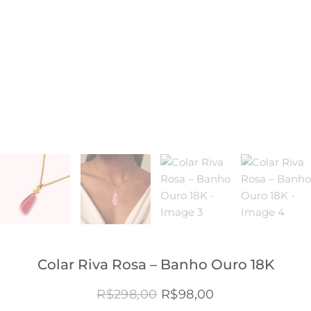
Colar Riva Rosa – Banho Ouro 18K
O
O
R$
298,00
R$
98,00