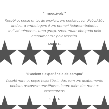
“Impecáveis!”
Recebi as peças antes do previsto, em perfeitas condições! São
lindas… a embalagem é um primor! Todas embaladas
individualmente… uma graça. Amei, muito obrigada pelo
atendimento e pelo respeito.
Maria P.
“Excelente experiência de compra”
Recebi minhas peças hoje! São lindas, com um acabamento
perfeito, as cores maravilhosas, foram além das minhas
expectativas.
Julia A.