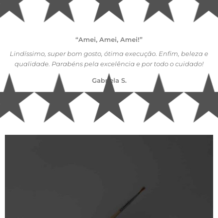
“Amei, Amei, Amei!”
Lindíssimo, super bom gosto, ótima execução. Enfim, beleza e
qualidade. Parabéns pela excelência e por todo o cuidado!
Gabriela S.