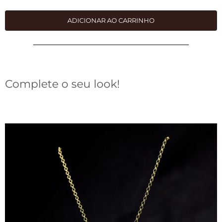
preço
preço
original
atual
ADICIONAR AO CARRINHO
era:
é:
R$298,00.
R$98,00.
Complete o seu look!