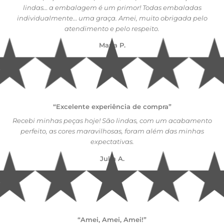
lindas… a embalagem é um primor! Todas embaladas
individualmente… uma graça. Amei, muito obrigada pelo
atendimento e pelo respeito.
Maria P.
“Excelente experiência de compra”
Recebi minhas peças hoje! São lindas, com um acabamento
perfeito, as cores maravilhosas, foram além das minhas
expectativas.
Julia A.
“Amei, Amei, Amei!”