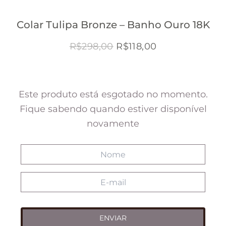
Colar Tulipa Bronze – Banho Ouro 18K
O
O
R$
298,00
R$
118,00
preço
preço
original
atual
era:
é:
Este produto está esgotado no momento.
R$298,00.
R$118,00.
Fique sabendo quando estiver disponível
novamente