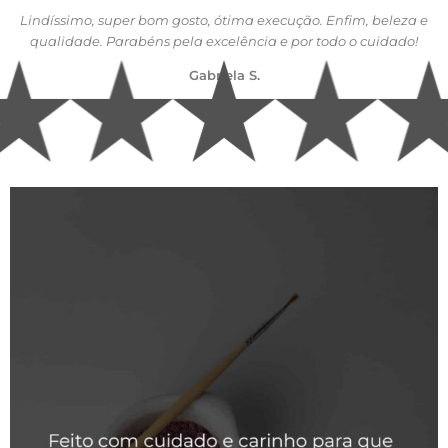
Lindíssimo, super bom gosto, ótima execução. Enfim, beleza e
qualidade. Parabéns pela excelência e por todo o cuidado!
Gabriela S.