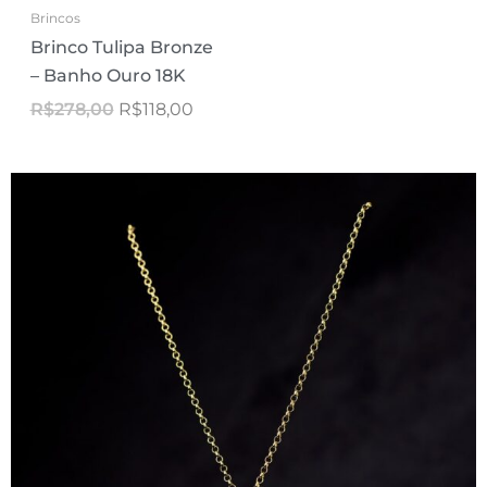
Brincos
Brinco Tulipa Bronze
– Banho Ouro 18K
R$
278,00
R$
118,00