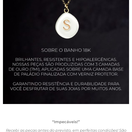
“Impecáveis!”
Recebi as peças antes do previsto, em perfeitas condições! São