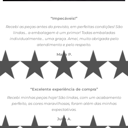
“Impecáveis!”
Recebi as peças antes do previsto, em perfeitas condições! São
lindas… a embalagem é um primor! Todas embaladas
individualmente… uma graça. Amei, muito obrigada pelo
atendimento e pelo respeito.
Maria P.
“Excelente experiência de compra”
Recebi minhas peças hoje! São lindas, com um acabamento
perfeito, as cores maravilhosas, foram além das minhas
expectativas.
Julia A.