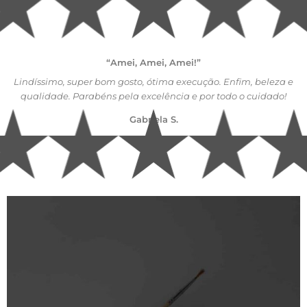
“Amei, Amei, Amei!”
Lindíssimo, super bom gosto, ótima execução. Enfim, beleza e
qualidade. Parabéns pela excelência e por todo o cuidado!
Gabriela S.