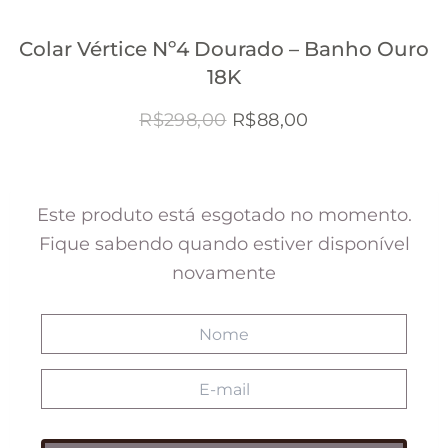
Colar Vértice Nº4 Dourado – Banho Ouro
18K
O
O
R$
298,00
R$
88,00
preço
preço
original
atual
era:
é:
Este produto está esgotado no momento.
R$298,00.
R$88,00.
Fique sabendo quando estiver disponível
novamente